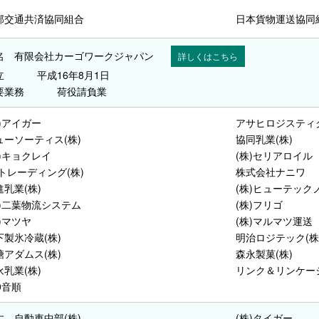
部交通共済協同組合
日本貨物運送協同
名
有限会社カーゴワークジャパン
詳しくはこちら
立
平成16年8月1日
要業務
荷役請負業
株)アイガー
アサヒロジスティク
ューソーティス(株)
協同乳業(株)
株)キョクレイ
(株)セリアロイル
Sトレーディング(株)
株式会社ナニワ
進乳業(株)
(株)ヒューテック
株)二葉物流システム
(株)フリゴ
)マツヤ
(株)マルマツ運送
下製氷冷蔵(株)
明治ロジテック(株
糖アダムス(株)
森永製菓(株)
永乳業(株)
リンク＆リンケージ
0音順
すゞ自動車中部(株)
(株)タイガー