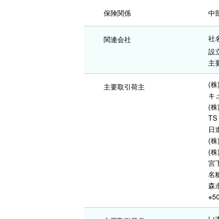
保険関係
中
社
関連会社
設
主
(
主要取引荷主
キ
(
T
日
(
(株
宮
名
森
※5
い