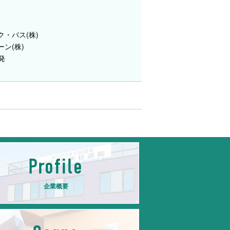
・バス(株)
ン(株)
発
Profile
企業概要