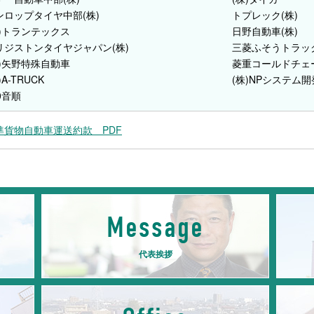
ンロップタイヤ中部(株)
トプレック(株)
株)トランテックス
日野自動車(株)
リジストンタイヤジャパン(株)
三菱ふそうトラック
株)矢野特殊自動車
菱重コールドチェー
)A-TRUCK
(株)NPシステム開
0音順
準貨物自動車運送約款 PDF
Message
代表挨拶