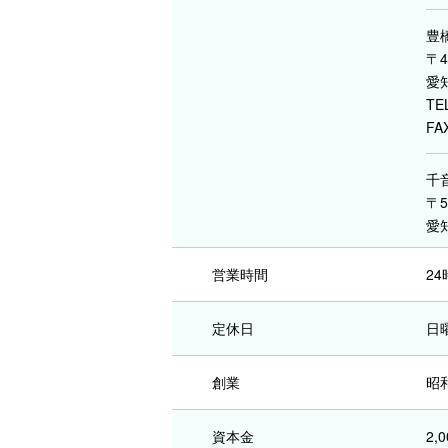
豊
〒4
愛
TE
FA
千
〒5
愛
営業時間
2
定休日
日
創業
昭和
資本金
2,