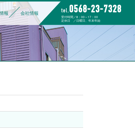
0568-23-7328
tel.
情報
会社情報
受付時間／8：00～17：00
定休日 ／日曜日、年末年始
組み
データでわかる大杉運輸
福利厚生
ご家族の皆様へ
募集要項
先輩社員の声
応募フォーム
経営理念
代表挨拶
企業概要
沿革
事業所一覧
カーゴワークジャパン