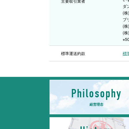
主要取引業者
ダ
(
ブ
(
(株
※5
標準運送約款
標
Philosophy
経営理念