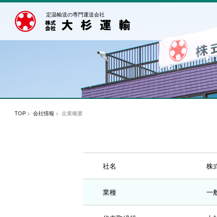
定温輸送の専門運送会社
TOP
>
会社情報
> 企業概要
社名
株
業種
一