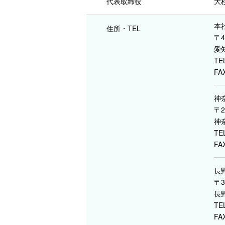
代表取締役
大
本
住所・TEL
〒4
愛
TE
FA
神
〒2
神
TE
FA
長
〒3
長
TE
FA