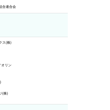
組合連合会
ス(株)
ノオリン
)
(株)