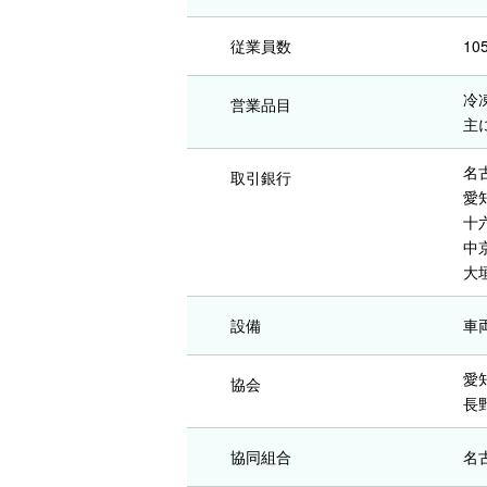
従業員数
10
冷
営業品目
主
名
取引銀行
愛
十
中
大
設備
車両
愛
協会
長
協同組合
名