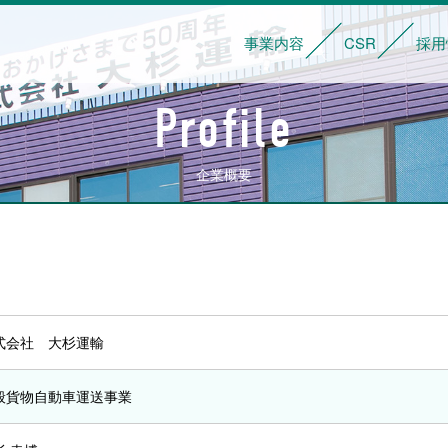
事業内容
CSR
採用
サービス内容
輸送・管理体制
車両一覧
基本理念
社会貢献活動
安全への取り
Profile
企業概要
式会社 大杉運輸
般貨物自動車運送事業