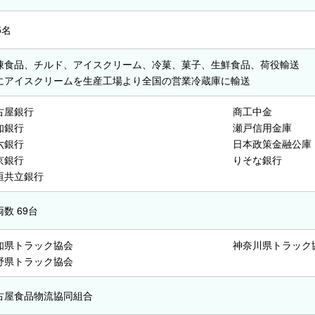
5名
凍食品、チルド、アイスクリーム、冷菓、菓子、生鮮食品、荷役輸送
にアイスクリームを生産工場より全国の営業冷蔵庫に輸送
古屋銀行
商工中金
知銀行
瀬戸信用金庫
六銀行
日本政策金融公庫
京銀行
りそな銀行
垣共立銀行
数 69台
知県トラック協会
神奈川県トラック
野県トラック協会
古屋食品物流協同組合