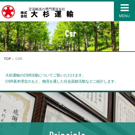
定温輸送の専門運送会社
MENU
Csr
CSR
TOP
> CSR
大杉運輸のCSR活動についてご覧いただけます。
CSR基本理念のもと、物流を通した社会貢献活動などご紹介します。