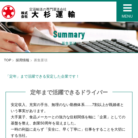
定温輸送の専門運送会社
MENU
Summary
募集要項
TOP
>
採用情報
> 募集要項
「定年」まで活躍できる安定した企業です！
定年まで活躍できるドライバー
安定収入、充実の手当、無理のない勤務体系……7割以上が既婚者と
いう事実があります。
大手菓子、食品メーカーとの強力な信頼関係を軸に「企業」としての
基盤を整え、創業50周年を迎えました。
一時の利益に走らず「安全に、早く丁寧に」仕事をすることを大切に
する当社。