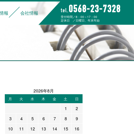
0568-23-7328
tel.
情報
会社情報
受付時間／8：00～17：00
定休日 ／日曜日、年末年始
組み
データでわかる大杉運輸
福利厚生
ご家族の皆様へ
募集要項
先輩社員の声
応募フォーム
経営理念
代表挨拶
企業概要
沿革
事業所一覧
カーゴワークジャパン
2026年8月
月
火
水
木
金
土
日
1
2
3
4
5
6
7
8
9
10
11
12
13
14
15
16