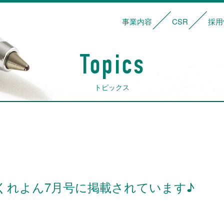
事業内容
CSR
採用
サービス内容
輸送・管理体制
車両一覧
基本理念
社会貢献活動
安全への取り
Topics
トピックス
くれよん7月号に掲載されています♪