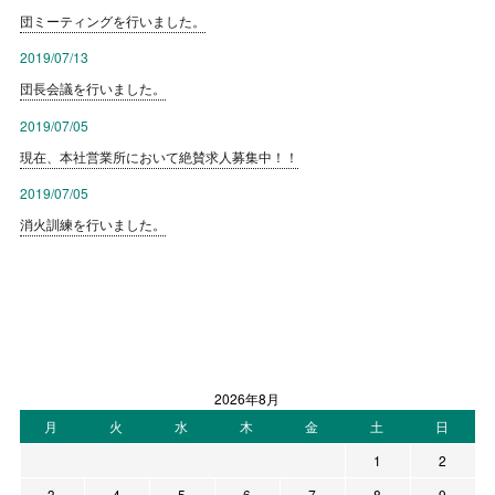
団ミーティングを行いました。
2019/07/13
団長会議を行いました。
2019/07/05
現在、本社営業所において絶賛求人募集中！！
2019/07/05
消火訓練を行いました。
2026年8月
月
火
水
木
金
土
日
1
2
3
4
5
6
7
8
9