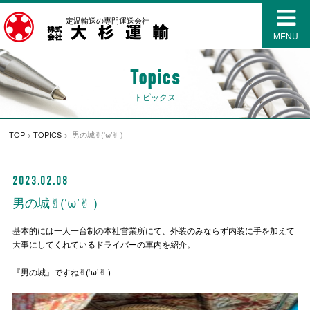
定温輸送の専門運送会社
MENU
Topics
トピックス
TOP
>
TOPICS
> 男の城✌︎(‘ω’✌︎ )
2023.02.08
男の城✌︎(‘ω’✌︎ )
基本的には一人一台制の本社営業所にて、外装のみならず内装に手を加えて
大事にしてくれているドライバーの車内を紹介。
『男の城』ですね✌︎(‘ω’✌︎ )