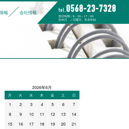
0568-23-7328
tel.
情報
会社情報
受付時間／8：00～17：00
定休日 ／日曜日、年末年始
組み
データでわかる大杉運輸
福利厚生
ご家族の皆様へ
募集要項
先輩社員の声
応募フォーム
経営理念
代表挨拶
企業概要
沿革
事業所一覧
カーゴワークジャパン
2026年6月
月
火
水
木
金
土
日
1
2
3
4
5
6
7
8
9
10
11
12
13
14
15
16
17
18
19
20
21