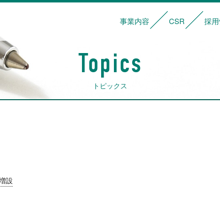
事業内容
CSR
採用
サービス内容
輸送・管理体制
車両一覧
基本理念
社会貢献活動
安全への取り
Topics
トピックス
増設