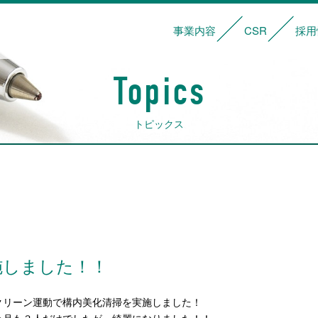
事業内容
CSR
採用
サービス内容
輸送・管理体制
車両一覧
基本理念
社会貢献活動
安全への取り
Topics
トピックス
施しました！！
クリーン運動で構内美化清掃を実施しました！
今月も３人だけでしたが、綺麗になりました！！