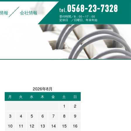
0568-23-7328
tel.
情報
会社情報
受付時間／8：00～17：00
定休日 ／日曜日、年末年始
組み
データでわかる大杉運輸
福利厚生
ご家族の皆様へ
募集要項
先輩社員の声
応募フォーム
経営理念
代表挨拶
企業概要
沿革
事業所一覧
カーゴワークジャパン
2026年8月
月
火
水
木
金
土
日
1
2
3
4
5
6
7
8
9
10
11
12
13
14
15
16