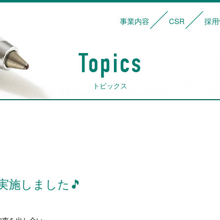
事業内容
CSR
採用
サービス内容
輸送・管理体制
車両一覧
基本理念
社会貢献活動
安全への取り
Topics
トピックス
実施しました🎵
知恵を出し合い