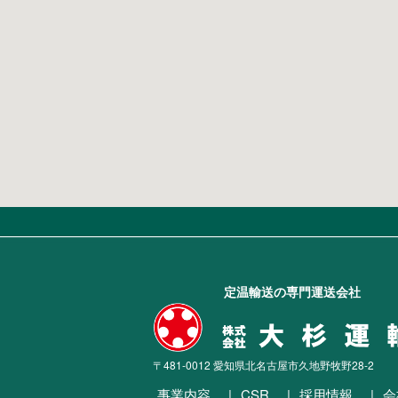
定温輸送の専門運送会社
〒481-0012 愛知県北名古屋市久地野牧野28-2
事業内容
CSR
採用情報
会