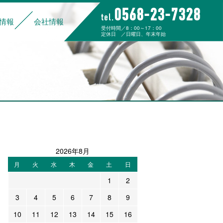
0568-23-7328
tel.
情報
会社情報
受付時間／8：00～17：00
定休日 ／日曜日、年末年始
組み
データでわかる大杉運輸
福利厚生
ご家族の皆様へ
募集要項
先輩社員の声
応募フォーム
経営理念
代表挨拶
企業概要
沿革
事業所一覧
カーゴワークジャパン
2026年8月
月
火
水
木
金
土
日
1
2
3
4
5
6
7
8
9
10
11
12
13
14
15
16